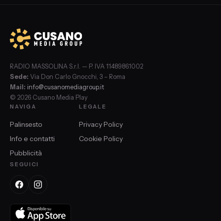
RADIO MASSOLINA S.r.l. — P. IVA 11489861002
Sede:
Via Don Carlo Gnocchi, 3 – Roma
Mail:
info@cusanomediagroup.it
© 2026 Cusano Media Play
NAVIGA
LEGALE
Palinsesto
Privacy Policy
Info e contatti
Cookie Policy
Pubblicità
SEGUICI