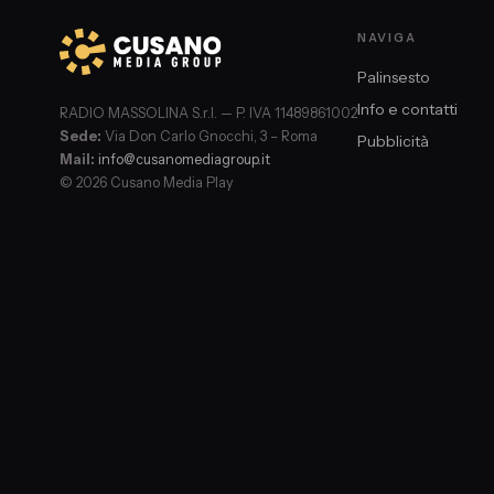
NAVIGA
Palinsesto
Info e contatti
RADIO MASSOLINA S.r.l. — P. IVA 11489861002
Sede:
Via Don Carlo Gnocchi, 3 – Roma
Pubblicità
Mail:
info@cusanomediagroup.it
© 2026 Cusano Media Play