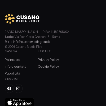
RADIO MASSOLINA S.r.l. — P. IVA 11489861002
Sede:
Via Don Carlo Gnocchi, 3 – Roma
Mail:
info@cusanomediagroup.it
© 2026 Cusano Media Play
NAVIGA
LEGALE
Palinsesto
Privacy Policy
Info e contatti
Cookie Policy
Pubblicità
SEGUICI