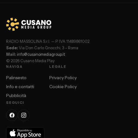
RADIO MASSOLINA S.r.l. — P. IVA 11489861002
Sede:
Via Don Carlo Gnocchi, 3 – Roma
Mail:
info@cusanomediagroup.it
© 2026 Cusano Media Play
NAVIGA
LEGALE
Palinsesto
Privacy Policy
Info e contatti
Cookie Policy
Pubblicità
SEGUICI