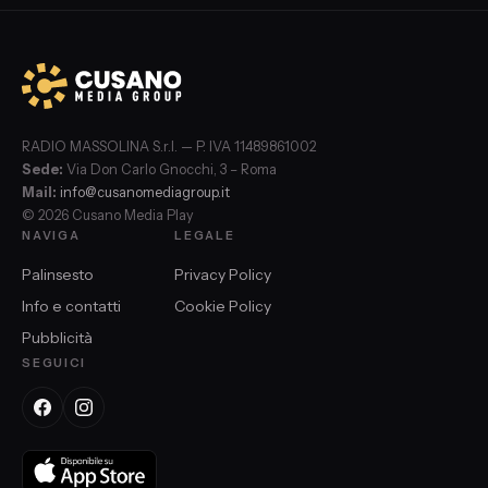
RADIO MASSOLINA S.r.l. — P. IVA 11489861002
Sede:
Via Don Carlo Gnocchi, 3 – Roma
Mail:
info@cusanomediagroup.it
© 2026 Cusano Media Play
NAVIGA
LEGALE
Palinsesto
Privacy Policy
Info e contatti
Cookie Policy
Pubblicità
SEGUICI