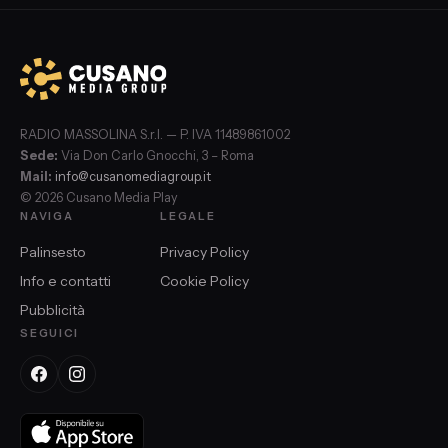
RADIO MASSOLINA S.r.l. — P. IVA 11489861002
Sede:
Via Don Carlo Gnocchi, 3 – Roma
Mail:
info@cusanomediagroup.it
© 2026 Cusano Media Play
NAVIGA
LEGALE
Palinsesto
Privacy Policy
Info e contatti
Cookie Policy
Pubblicità
SEGUICI