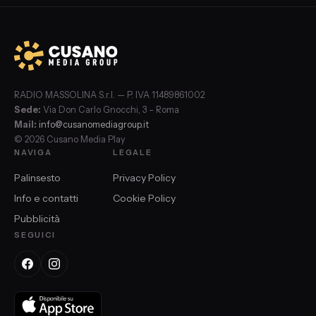
RADIO MASSOLINA S.r.l. — P. IVA 11489861002
Sede:
Via Don Carlo Gnocchi, 3 – Roma
Mail:
info@cusanomediagroup.it
© 2026 Cusano Media Play
NAVIGA
LEGALE
Palinsesto
Privacy Policy
Info e contatti
Cookie Policy
Pubblicità
SEGUICI