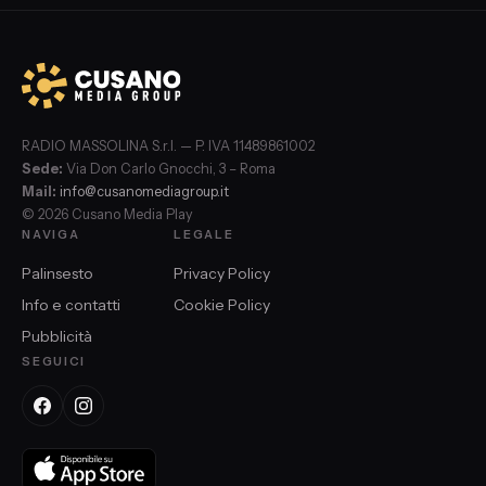
RADIO MASSOLINA S.r.l. — P. IVA 11489861002
Sede:
Via Don Carlo Gnocchi, 3 – Roma
Mail:
info@cusanomediagroup.it
© 2026 Cusano Media Play
NAVIGA
LEGALE
Palinsesto
Privacy Policy
Info e contatti
Cookie Policy
Pubblicità
SEGUICI