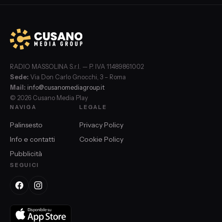
RADIO MASSOLINA S.r.l. — P. IVA 11489861002
Sede:
Via Don Carlo Gnocchi, 3 – Roma
Mail:
info@cusanomediagroup.it
© 2026 Cusano Media Play
NAVIGA
LEGALE
Palinsesto
Privacy Policy
Info e contatti
Cookie Policy
Pubblicità
SEGUICI