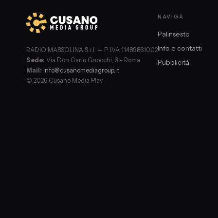
NAVIGA
Palinsesto
Info e contatti
RADIO MASSOLINA S.r.l. — P. IVA 11489861002
Sede:
Via Don Carlo Gnocchi, 3 – Roma
Pubblicità
Mail:
info@cusanomediagroup.it
© 2026 Cusano Media Play