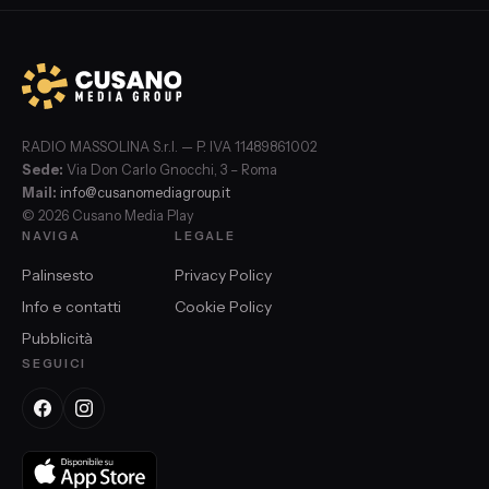
RADIO MASSOLINA S.r.l. — P. IVA 11489861002
Sede:
Via Don Carlo Gnocchi, 3 – Roma
Mail:
info@cusanomediagroup.it
© 2026 Cusano Media Play
NAVIGA
LEGALE
Palinsesto
Privacy Policy
Info e contatti
Cookie Policy
Pubblicità
SEGUICI