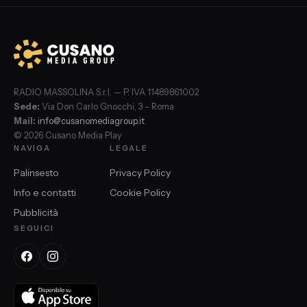
RADIO MASSOLINA S.r.l. — P. IVA 11489861002
Sede:
Via Don Carlo Gnocchi, 3 – Roma
Mail:
info@cusanomediagroup.it
© 2026 Cusano Media Play
NAVIGA
LEGALE
Palinsesto
Privacy Policy
Info e contatti
Cookie Policy
Pubblicità
SEGUICI