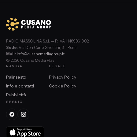
RADIO MASSOLINA S.r.l. — P. IVA 11489861002
Sede:
Via Don Carlo Gnocchi, 3 – Roma
Mail:
info@cusanomediagroup.it
© 2026 Cusano Media Play
NAVIGA
LEGALE
Palinsesto
Privacy Policy
Info e contatti
Cookie Policy
Pubblicità
SEGUICI