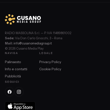
RADIO MASSOLINA S.r.l. — P. IVA 11489861002
Sede:
Via Don Carlo Gnocchi, 3 – Roma
Mail:
info@cusanomediagroup.it
© 2026 Cusano Media Play
NAVIGA
LEGALE
Palinsesto
Privacy Policy
Info e contatti
Cookie Policy
Pubblicità
SEGUICI