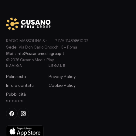
RADIO MASSOLINA S.r.l. — P. IVA 11489861002
Sede:
Via Don Carlo Gnocchi, 3 – Roma
Mail:
info@cusanomediagroup.it
© 2026 Cusano Media Play
NAVIGA
LEGALE
Palinsesto
Privacy Policy
Info e contatti
Cookie Policy
Pubblicità
SEGUICI