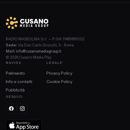
RADIO MASSOLINA S.r.l. — P. IVA 11489861002
Sede:
Via Don Carlo Gnocchi, 3 – Roma
Mail:
info@cusanomediagroup.it
© 2026 Cusano Media Play
NAVIGA
LEGALE
Palinsesto
Privacy Policy
Info e contatti
Cookie Policy
Pubblicità
SEGUICI