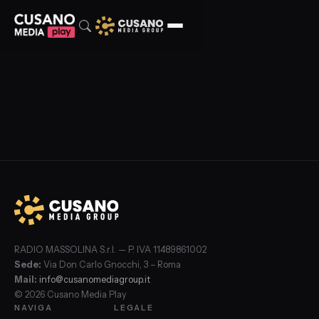
RADIO MASSOLINA S.r.l. — P. IVA 11489861002
Sede:
Via Don Carlo Gnocchi, 3 – Roma
Mail:
info@cusanomediagroup.it
© 2026 Cusano Media Play
NAVIGA
LEGALE