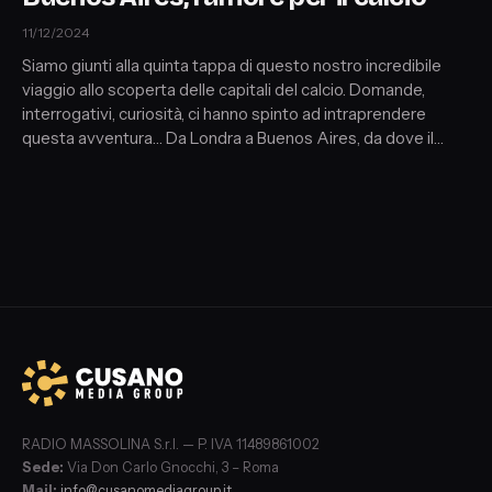
11/12/2024
Siamo giunti alla quinta tappa di questo nostro incredibile
viaggio allo scoperta delle capitali del calcio. Domande,
interrogativi, curiosità, ci hanno spinto ad intraprendere
questa avventura… Da Londra a Buenos Aires, da dove il
calcio è nato a dove il calcio ha, definitivamente, smesso di
essere solo uno sport, trascendendo la dimensione sferica
del pallone diventando prima pianeta e poi universo,
creazione.
RADIO MASSOLINA S.r.l. — P. IVA 11489861002
Sede:
Via Don Carlo Gnocchi, 3 – Roma
Mail:
info@cusanomediagroup.it