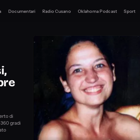
a
Documentari
Radio Cusano
Oklahoma Podcast
Sport
i,
pre
erto di
 360 gradi
cato