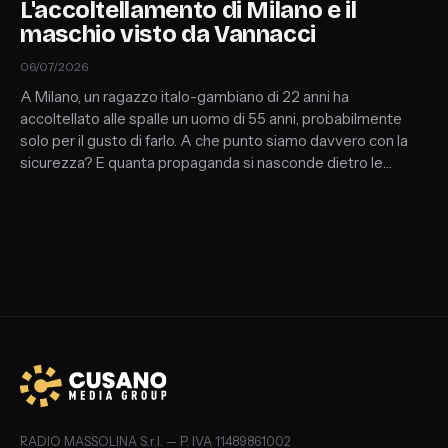
L'accoltellamento di Milano e il
maschio visto da Vannacci
06/07/2026
A Milano, un ragazzo italo-gambiano di 22 anni ha
accoltellato alle spalle un uomo di 55 anni, probabilmente
solo per il gusto di farlo. A che punto siamo davvero con la
sicurezza? E quanta propaganda si nasconde dietro le
proposte politiche sul tema? Nel frattempo, Vannacci è
tornato a parlare di femminicidi, accusando le famiglie
italiane di crescere maschi deboli
RADIO MASSOLINA S.r.l. — P. IVA 11489861002