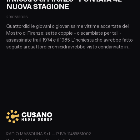
NUOVA STAGIONE
29/05/2026
Quattordici le giovani o giovanissime vittime accertate del
Mostro di Firenze: sette coppie - o scambiate per tali -
assassinate fra il 1974 e il 1985. L'inchiesta che avrebbe fatto
seguito ai quattordici omicidi avrebbe visto condannato in
primo grado (1994) Pietro Pacciani, giudicato colpevole di
tutti e sette i duplici omicidi, a 14 ergastoli.
RADIO MASSOLINA S.r.l. — P. IVA 11489861002