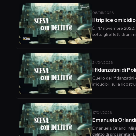
08/05/2026
Il triplice omici
È il 17 novembre 2022. 
sotto gli effetti di un
24/04/2026
I fidanzatini di 
Quello dei “fidanzatini
irriducibili sulla rico
vengono trovati morti d
17/04/2026
Emanuela Orlandi e
Emanuela Orlandi, Mire
delitto di prossimità? 