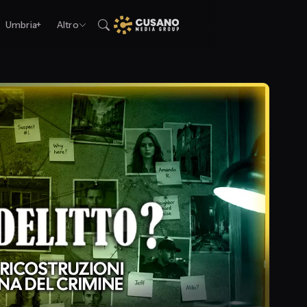
Umbria+
Altro