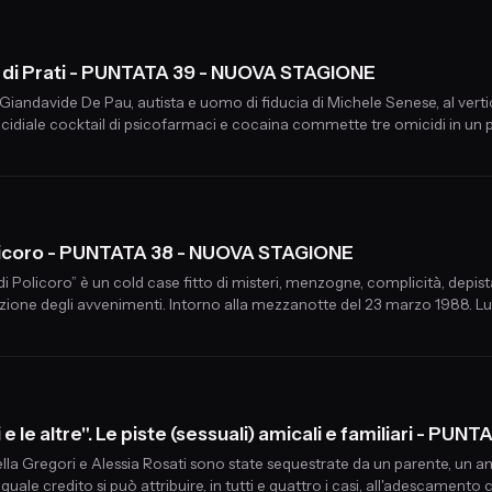
dio di Prati - PUNTATA 39 - NUOVA STAGIONE
Giandavide De Pau, autista e uomo di fiducia di Michele Senese, al verti
 micidiale cocktail di psicofarmaci e cocaina commette tre omicidi in un p
Policoro - PUNTATA 38 - NUOVA STAGIONE
 di Policoro” è un cold case fitto di misteri, menzogne, complicità, depis
struzione degli avvenimenti. Intorno alla mezzanotte del 23 marzo 1988. L
alla madre della ragazza, Antonia Gianotti...
 le altre". Le piste (sessuali) amicali e familiari - PUNT
lla Gregori e Alessia Rosati sono state sequestrate da un parente, un a
E quale credito si può attribuire, in tutti e quattro i casi, all'adesca