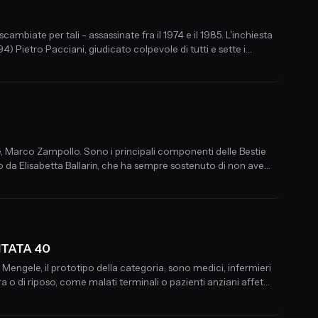
ambiate per tali - assassinate fra il 1974 e il 1985. L'inchiesta
 Pietro Pacciani, giudicato colpevole di tutti e sette i
, Marco Zampollo. Sono i principali componenti delle Bestie
to da Elisabetta Ballarin, che ha sempre sostenuto di non aver
se dopo il suo arresto.
UNTATA 40
f Mengele, il prototipo della categoria, sono medici, infermieri
ra o di riposo, come malati terminali o pazienti anziani affetti
letali.