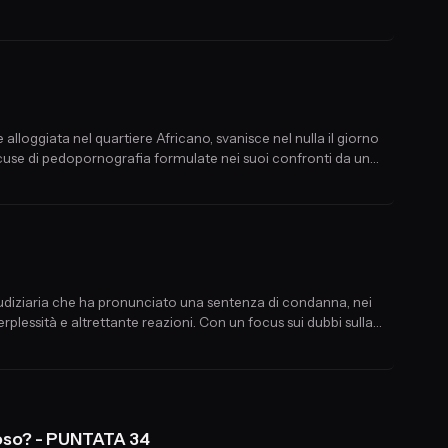
accuse di pedopornografia formulate nei suoi confronti da un
iudiziaria che ha pronunciato una sentenza di condanna, nei
rplessità e altrettante reazioni. Con un focus sui dubbi sulla
ne quaranta giorni dopo la morte di Sarah.
loso? - PUNTATA 34