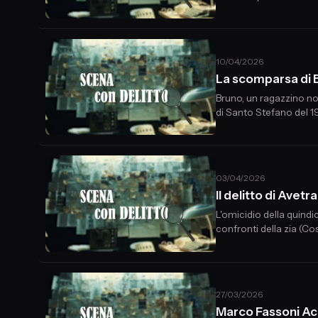
solo comun
10/04/2026
La scomparsa di
Bruno, un ragazzino nomade di dodici anni che vive con la sua fa
di Santo Stefano del 19
informatore occasionale
03/04/2026
Il delitto di Av
L'omicidio della quind
confronti della zia (Co
dinamica del delitto e 
27/03/2026
Marco Fassoni Ac