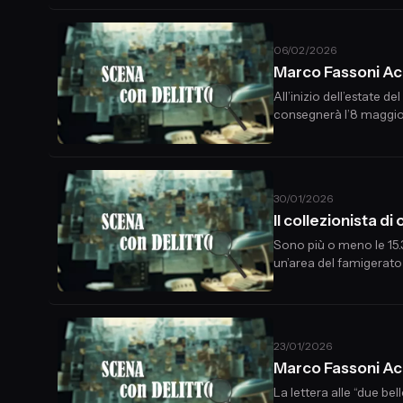
Manuela.
06/02/2026
Marco Fassoni Ac
All’inizio dell’estate 
consegnerà l’8 maggio 20
Giancarlo Germani, all
30/01/2026
Il collezionista 
Sono più o meno le 15.
un’area del famigerato 
un teschio, rotolato v
23/01/2026
Marco Fassoni Ac
La lettera alle “due be