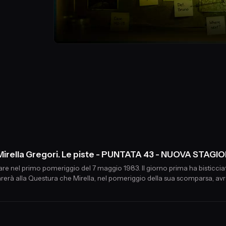
Mirella Gregori. Le piste - PUNTATA 43 - NUOVA STAGI
e nel primo pomeriggio del 7 maggio 1983. Il giorno prima ha bisticciato
arerà alla Questura che Mirella, nel pomeriggio della sua scomparsa, av
gazza estroversa e spiritosa, al momento della scomparsa ha 15 anni, gl