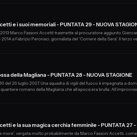
cetti e i suoi memoriali - PUNTATA 29 - NUOVA STAGIO
del 2013 Marco Fassoni Accetti trasmette al procuratore aggiunto Giancar
14 a Fabrizio Peronaci, giornalista del “Corriere della Sera”. Il terzo ve
a Commissione parlamentare istituita nel 2023 per far luce sulla scompa
di ossa della Magliana - PUNTATA 28 - NUOVA STAGIONE
30 del 26 luglio 2007. Una squadra di vigili del fuoco è impegnata a dom
quartiere romano della Magliana che all’epoca era brulla. All’improvvis
ia da uno scheletro che giace, perfettamente composto, sull’erba bruciat
cetti e la sua magica cerchia femminile - PUNTATA 2
lle more”, vergata molto probabilmente da Marco Fassoni Accetti, come a