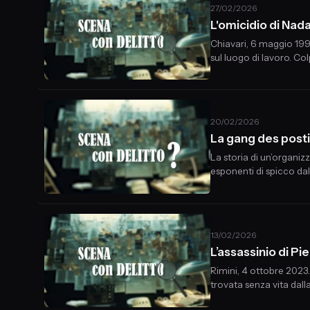
27/02/2026
L'omicidio di Na
Chiavari, 6 maggio 199
sul luogo di lavoro. Co
20/02/2026
La gang des pos
La storia di un’organiz
esponenti di spicco dal
Iovane e Massimo
13/02/2026
L’assassinio di 
Rimini, 4 ottobre 2023.
trovata senza vita dall
abita. Unico indagato,