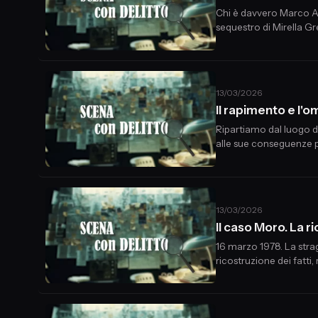
Chi è davvero Marco Acc
sequestro di Mirella G
inquadrare un persona
13/03/2026
Il rapimento e l'
Ripartiamo dal luogo de
13/03/2026
Il caso Moro. La 
16 marzo 1978. La strage
ricostruzione dei fatti
collaborazione di Gianlu