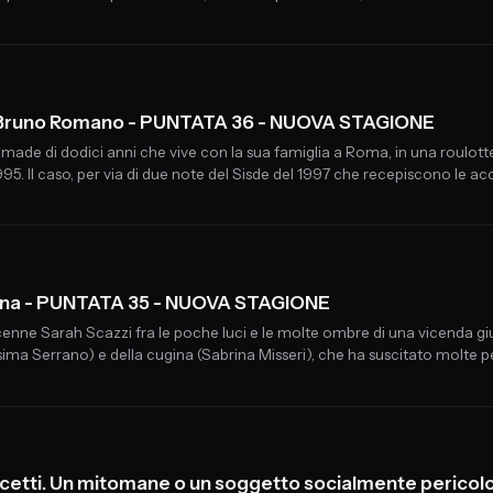
e denominatore: Marco Fassoni Accetti, sempre lui.
 Bruno Romano - PUNTATA 36 - NUOVA STAGIONE
miglia a Roma, in una roulotte alloggiata nel quartiere Africano, svanisce nel nulla il giorno
95. Il caso, per via di due note del Sisde del 1997 che recepiscono le 
 dei servizi, chiama in causa il solito Marco Fassoni Accetti.
etrana - PUNTATA 35 - NUOVA STAGIONE
icenne Sarah Scazzi fra le poche luci e le molte ombre di una vicenda g
sima Serrano) e della cugina (Sabrina Misseri), che ha suscitato molte pe
sull'identità del cadavere, rinvenuto in avanzato stato di decomposizio
cetti. Un mitomane o un soggetto socialmente perico