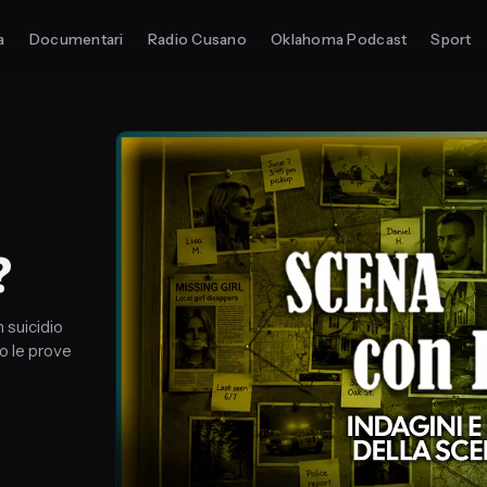
a
Documentari
Radio Cusano
Oklahoma Podcast
Sport
?
n suicidio
o le prove