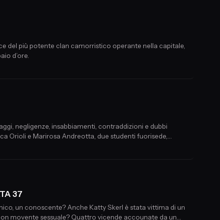
ce del più potente clan camorristico operante nella capitale,
aio d’ore.
taggi, negligenze, insabbiamenti, contraddizioni e dubbi
uca Orioli e Marirosa Andreotta, due studenti fuorisede,
ATA 37
mico, un conoscente? Anche Katty Skerl è stata vittima di un
mento con movente sessuale? Quattro vicende accounate da un