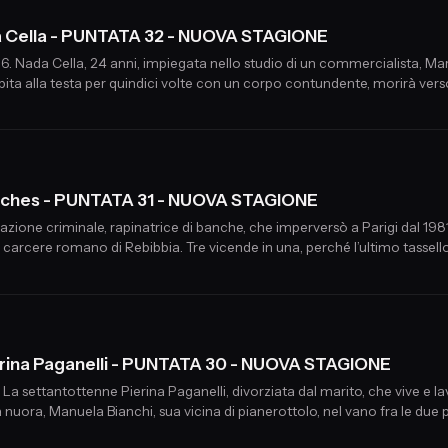
da Cella - PUNTATA 32 - NUOVA STAGIONE
6. Nada Cella, 24 anni, impiegata nello studio di un commercialista, M
lpita alla testa per quindici volte con un corpo contundente, morirà vers
tiches - PUNTATA 31 - NUOVA STAGIONE
zazione criminale, rapinatrice di banche, che imperversò a Parigi dal 198
 carcere romano di Rebibbia. Tre vicende in una, perché l’ultimo tassello
 Lugli, autori del podcast Rebibbia.
Pierina Paganelli - PUNTATA 30 - NUOVA STAGIONE
 La settantottenne Pierina Paganelli, divorziata dal marito, che vive e 
a nuora, Manuela Bianchi, sua vicina di pianerottolo, nel vano fra le due p
 attualmente sotto processo, in una vicenda in cui tante cose non torna