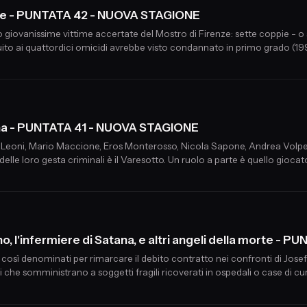
enze - PUNTATA 42 - NUOVA STAGIONE
 giovanissime vittime accertate del Mostro di Firenze: sette coppie - o sc
to ai quattordici omicidi avrebbe visto condannato in primo grado (1994)
astoli.
ana - PUNTATA 41 - NUOVA STAGIONE
o Leoni, Mario Maccione, Eros Monterosso, Nicola Sapone, Andrea Volpe
delle loro gesta criminali è il Varesotto. Un ruolo a parte è quello gioca
etta satanista e, anzi, di aver saputo della sua esistenza solo qualche me
, l'infermiere di Satana, e altri angeli della morte - P
", così denominati per rimarcare il debito contratto nei confronti di Jose
ri che somministrano a soggetti fragili ricoverati in ospedali o case di cu
farmaci o sostanze che, in dosi elevate, sono in grado di produrre effetti 