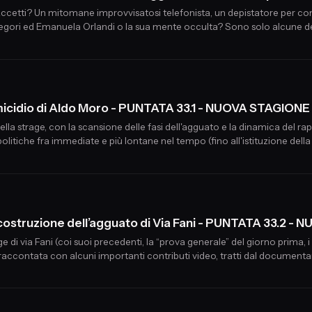
etti? Un mitomane improvvisatosi telefonista, un depistatore per conto t
regori ed Emanuela Orlandi o la sua mente occulta? Sono solo alcune de
ggio camaleontico dal multiforme ingegno.
omicidio di Aldo Moro - PUNTATA 33.1 - NUOVA STAGIONE
lla strage, con la scansione delle fasi dell'agguato e la dinamica del rap
alle sue conseguenze politiche fra imme
ricostruzione dell’agguato di Via Fani - PUNTATA 33.2 
 di via Fani (coi suoi precedenti, la “prova generale” del giorno prima, i p
, raccontata con alcuni importanti contributi video, tratti dal documentar
ca Cicinelli, il giornalista che l’ha realizzato.