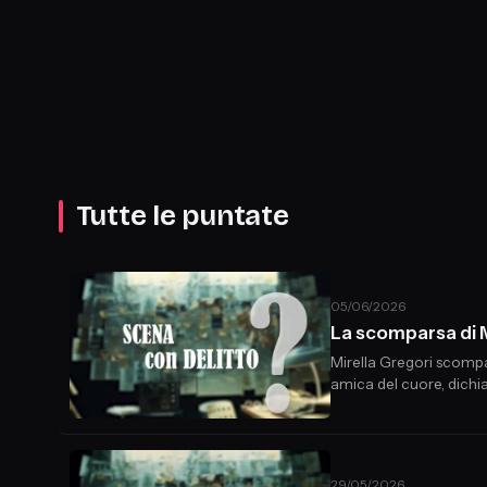
Tutte le puntate
05/06/2026
La scomparsa di 
Mirella Gregori scompar
amica del cuore, dichi
comuni. Mirella, una ra
29/05/2026