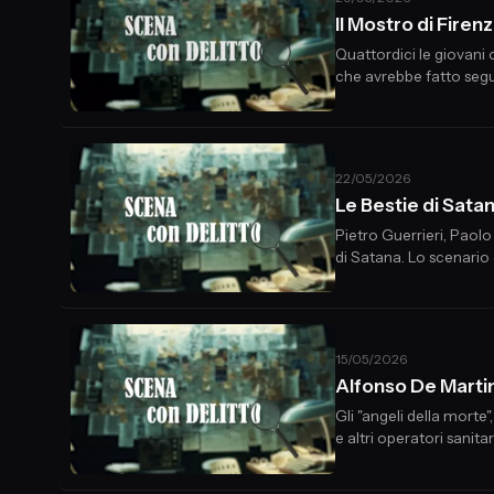
Il Mostro di Fir
Quattordici le giovani o
che avrebbe fatto segui
duplici omicidi, a 14 erg
22/05/2026
Le Bestie di Sat
Pietro Guerrieri, Paol
di Satana. Lo scenario 
mai fatto parte della s
15/05/2026
Alfonso De Martino
Gli "angeli della morte
e altri operatori sanita
da patologie croniche, 