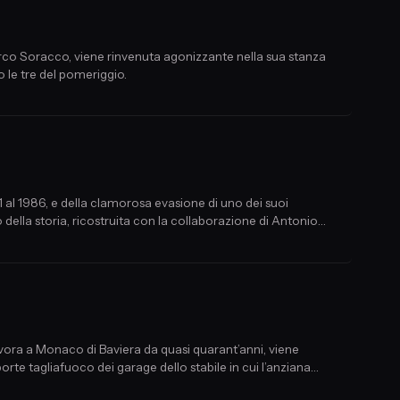
arco Soracco, viene rinvenuta agonizzante nella sua stanza
o le tre del pomeriggio.
1 al 1986, e della clamorosa evasione di uno dei suoi
 della storia, ricostruita con la collaborazione di Antonio
lavora a Monaco di Baviera da quasi quarant’anni, viene
orte tagliafuoco dei garage dello stabile in cui l’anziana
no, è il metalmeccanico senegalese Louis Dassilva, amante di