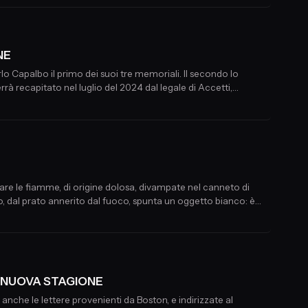
NE
lo Capalbo il primo dei suoi tre memoriali. Il secondo lo
rrà recapitato nel luglio del 2024 dal legale di Accetti,
rsa di Emanuela Orlandi e di Mirella Gregori.
are le fiamme, di origine dolosa, divampate nel canneto di
o, dal prato annerito dal fuoco, spunta un oggetto bianco: è
a.
7 - NUOVA STAGIONE
nche le lettere provenienti da Boston, e indirizzate al