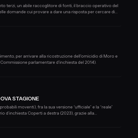
erzi, un abile raccoglitore di fonti, il braccio operativo del
lle domande cui provare a dare una risposta per cercare di
imento, per arrivare alla ricostruzione dell'omicidio di Moro e
diate e più lontane nel tempo (fino all'istituzione della Commissione parlamentare d'inchiesta del 2014).
- NUOVA STAGIONE
robabili moventi), fra la sua versione “ufficiale” e la “reale”
io d’inchiesta Coperti a destra (2023), grazie alla