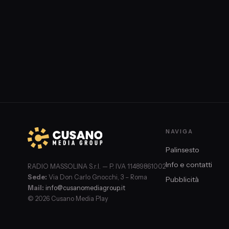
NAVIGA
Palinsesto
Info e contatti
RADIO MASSOLINA S.r.l. — P. IVA 11489861002
Sede:
Via Don Carlo Gnocchi, 3 – Roma
Pubblicità
Mail:
info@cusanomediagroup.it
© 2026 Cusano Media Play