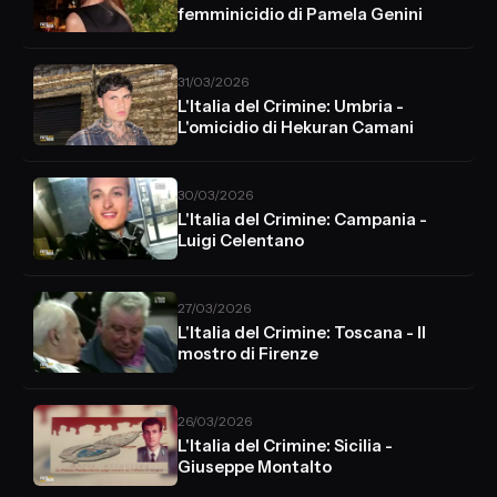
femminicidio di Pamela Genini
31/03/2026
L'Italia del Crimine: Umbria -
L'omicidio di Hekuran Camani
30/03/2026
L'Italia del Crimine: Campania -
Luigi Celentano
27/03/2026
L'Italia del Crimine: Toscana - Il
mostro di Firenze
26/03/2026
L'Italia del Crimine: Sicilia -
Giuseppe Montalto