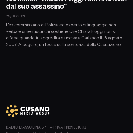
dal suo assassino"
29/06/2026
L'ex commissario di Polizia ed esperto di linguaggio non
verbale smentisce chi sostiene che Chiara Poggi non si
difese quando fu aggredita e uccisa a Garlasco il 13 agosto
2007. A seguire, un focus sulla sentenza della Cassazione
che ha confermato la condanna a 24 anni per Alessia Pifferi.
Ospite: l'avvocato Cristian Scaramozzino (legale di Alessia
Pifferi). In chiusura un approfondimento sulla caccia all'uomo
per il triplice omicidio di Casalotti (Roma).
RADIO MASSOLINA S.r.l. — P. IVA 11489861002