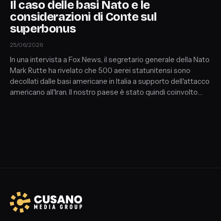
Il caso delle basi Nato e le
considerazioni di Conte sul
superbonus
25/06/2026
In una intervista a Fox News, il segretario generale della Nato
Mark Rutte ha rivelato che 500 aerei statunitensi sono
decollati dalle basi americane in Italia a supporto dell'attacco
americano all'Iran. Il nostro paese è stato quindi coinvolto
nella guerra? Intanto il leader 5s Conte sembra aver
cambiato la sua comunicazione sul superbonus, cosa c'è
dietro?