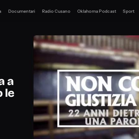
a
Documentari
Radio Cusano
Oklahoma Podcast
Sport
a a
 le