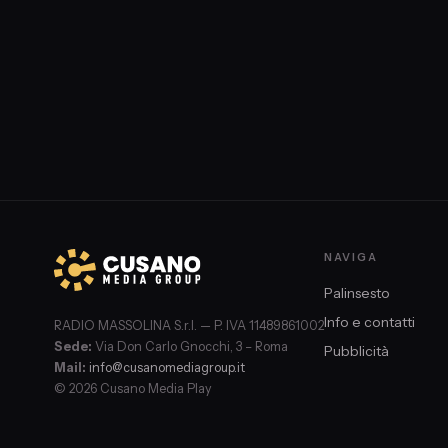
NAVIGA
Palinsesto
Info e contatti
RADIO MASSOLINA S.r.l. — P. IVA 11489861002
Sede:
Via Don Carlo Gnocchi, 3 – Roma
Pubblicità
Mail:
info@cusanomediagroup.it
© 2026 Cusano Media Play