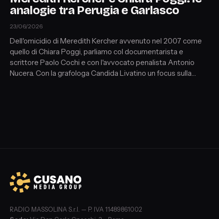
analogie tra Perugia e Garlasco
23/06/2026
Dell'omicidio di Meredith Kercher avvenuto nel 2007 come
quello di Chiara Poggi, parliamo col documentarista e
scrittore Paolo Cochi e con l'avvocato penalista Antonio
Nucera. Con la grafologa Candida Livatino un focus sulla
grafia di Rudy Guede. All'interno anche le voci del giornalista
Alvaro Fiorucci, dell'ex pm Giuliano Mignini e degli avvocati
che parteciparono al processo per il delitto di Perugia. In
chiusura, le novità su Garlasco con la giornalista del
Settimanale Giallo Laura Marinaro.
RADIO MASSOLINA S.r.l. — P. IVA 11489861002