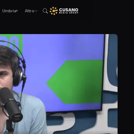
Umbria+
Altro