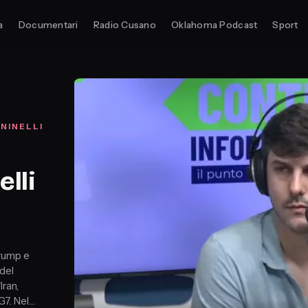
a
Documentari
Radio Cusano
Oklahoma Podcast
Sport
NINELLI
lli
rump e
del
Iran,
G7. Nel