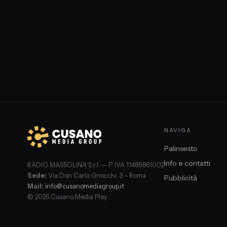
campo largo intanto tiene banco il dibattito sulla patrimoni
NAVIGA
Palinsesto
Info e contatti
RADIO MASSOLINA S.r.l. — P. IVA 11489861002
Sede:
Via Don Carlo Gnocchi, 3 – Roma
Pubblicità
Mail:
info@cusanomediagroup.it
© 2026 Cusano Media Play