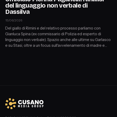
del linguaggio non verbale di
Dassilva
15/06/2026
Del giallo di Rimini e del relativo processo parliamo con
Gianluca Spina (ex commissario di Polizia ed esperto di
linguaggio non verbale). Spazio anche alle ultime su Garlasco
e su Stasi, oltre a un focus sull'avvelenamento di madre e
figlia a Campobasso. In chiusura con l'avvocato penalista
Antonio Nucera, riflettori puntati sull'articolo del codice di
procedura penale con cui è stato assolto Louis Dassilva.