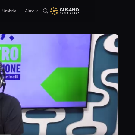
Umbria+
Altro