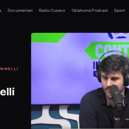
a
Documentari
Radio Cusano
Oklahoma Podcast
Sport
NINELLI
lli