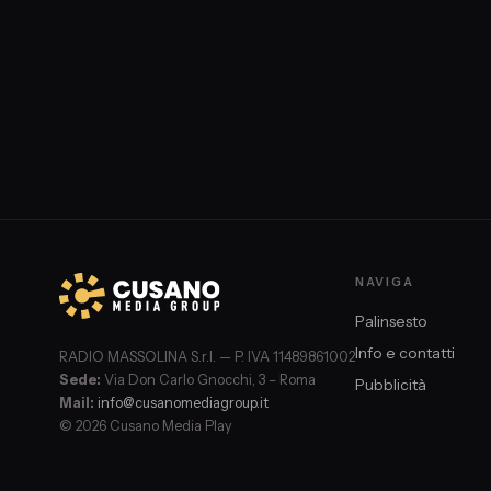
NAVIGA
Palinsesto
Info e contatti
RADIO MASSOLINA S.r.l. — P. IVA 11489861002
Sede:
Via Don Carlo Gnocchi, 3 – Roma
Pubblicità
Mail:
info@cusanomediagroup.it
© 2026 Cusano Media Play