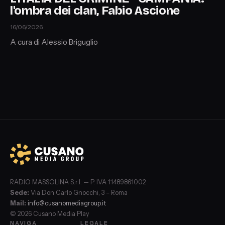
l'ombra dei clan, Fabio Ascione
16/06/2026
A cura di Alessio Briguglio
RADIO MASSOLINA S.r.l. — P. IVA 11489861002
Sede:
Via Don Carlo Gnocchi, 3 – Roma
Mail:
info@cusanomediagroup.it
© 2026 Cusano Media Play
NAVIGA
LEGALE