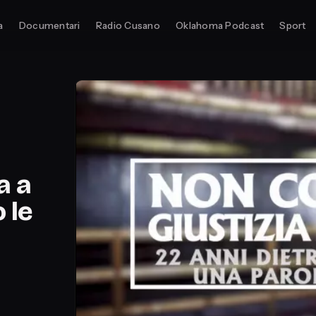
a
Documentari
Radio Cusano
Oklahoma Podcast
Sport
a a
 le