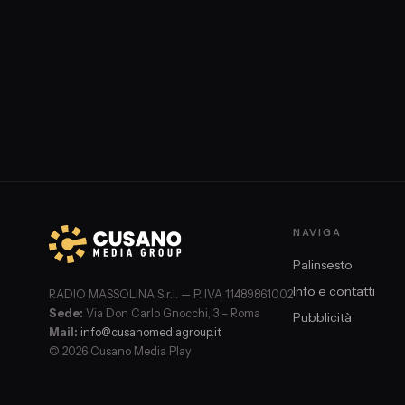
NAVIGA
Palinsesto
Info e contatti
RADIO MASSOLINA S.r.l. — P. IVA 11489861002
Sede:
Via Don Carlo Gnocchi, 3 – Roma
Pubblicità
Mail:
info@cusanomediagroup.it
© 2026 Cusano Media Play