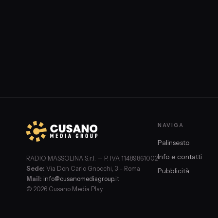
NAVIGA
Palinsesto
Info e contatti
RADIO MASSOLINA S.r.l. — P. IVA 11489861002
Sede:
Via Don Carlo Gnocchi, 3 – Roma
Pubblicità
Mail:
info@cusanomediagroup.it
© 2026 Cusano Media Play