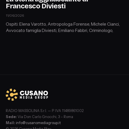
Francesco Diviesti
11/06/2026
Ospiti: Elena Varotto, Antropologa Forense, Michele Cianci,
Avvocato famiglia Diviesti, Emiliano Fabbri, Criminologo,
RADIO MASSOLINA S.r.l. — P. IVA 11489861002
Sede:
Via Don Carlo Gnocchi, 3 – Roma
Mail:
info@cusanomediagroup.it
© 2026 Cusano Media Play