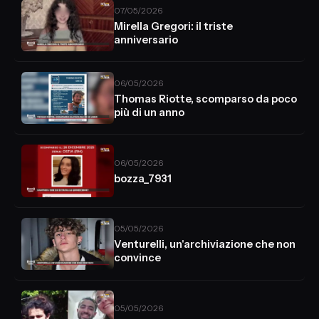
07/05/2026
Mirella Gregori: il triste
anniversario
06/05/2026
Thomas Riotte, scomparso da poco
più di un anno
06/05/2026
bozza_7931
05/05/2026
Venturelli, un'archiviazione che non
convince
05/05/2026