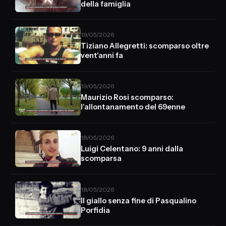
della famiglia
19/05/2026
Tiziano Allegretti: scomparso oltre
vent'anni fa
19/05/2026
Maurizio Rosi scomparso:
l'allontanamento del 69enne
18/05/2026
Luigi Celentano: 9 anni dalla
scomparsa
18/05/2026
Il giallo senza fine di Pasqualino
Porfidia