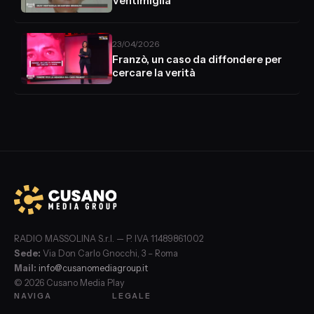
Ventimiglia
23/04/2026
Franzò, un caso da diffondere per
cercare la verità
RADIO MASSOLINA S.r.l. — P. IVA 11489861002
Sede:
Via Don Carlo Gnocchi, 3 – Roma
Mail:
info@cusanomediagroup.it
© 2026 Cusano Media Play
NAVIGA
LEGALE