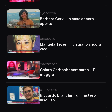
11/05/2026
Barbara Corvi: un caso ancora
aperto
08/05/2026
Manuela Teverini: un giallo ancora
vivo
08/05/2026
Chiara Carboni: scomparsa il 1°
maggio
07/05/2026
Riccardo Branchini: un mistero
insoluto