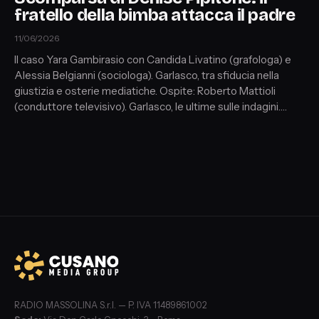
fratello della bimba attacca il padre
11/06/2026
Il caso Yara Gambirasio con Candida Livatino (grafologa) e
Alessia Belgianni (sociologa). Garlasco, tra sfiducia nella
giustizia e osterie mediatiche. Ospite: Roberto Mattioli
(conduttore televisivo). Garlasco, le ultime sulle indagini.
Ospite: Dario Quaglia (youtuber e divulgatore). La
scomparsa di Denise Pipitone. Il fratello della bambina
attacca il padre. Ospite: Alessandra De Vita (Il Fatto
Quotidiano)
RADIO MASSOLINA S.r.l. — P. IVA 11489861002