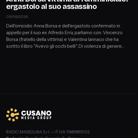
ergastolo al suo assassino
09/06/2026
Dell'omicidio Anna Borsa e dell'ergastolo confermato in
appello per il suo ex Alfredo Erra, parliamo con: Vincenzo
Borsa (fratello della vittima) e Valentina Iannaco che ha
scritto il libro "Avevo gli occhi belli". Di violenza di genere
parliamo anche con Antonio Russo (sociologo, criminologo e
autore del libro "Stalking") e Stefano Donno (editore).
Mentre con Laura Volpini (psicologa e criminologa) il punto
sul processo a Louis Dassilva.
RADIO MASSOLINA S.r.l. — P. IVA 11489861002