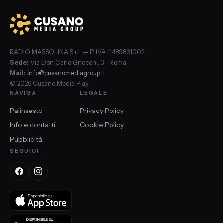
RADIO MASSOLINA S.r.l. — P. IVA 11489861002
Sede:
Via Don Carlo Gnocchi, 3 – Roma
Mail:
info@cusanomediagroup.it
© 2026 Cusano Media Play
NAVIGA
LEGALE
Palinsesto
Privacy Policy
Info e contatti
Cookie Policy
Pubblicità
SEGUICI