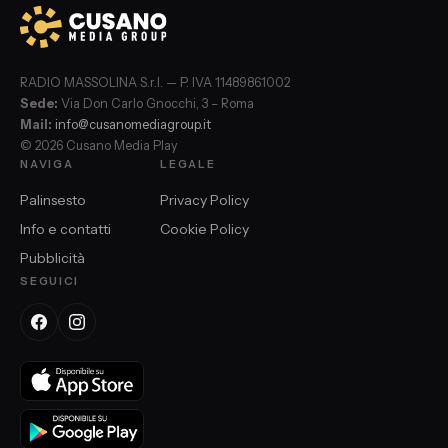
RADIO MASSOLINA S.r.l. — P. IVA 11489861002
Sede:
Via Don Carlo Gnocchi, 3 – Roma
Mail:
info@cusanomediagroup.it
© 2026 Cusano Media Play
NAVIGA
LEGALE
Palinsesto
Privacy Policy
Info e contatti
Cookie Policy
Pubblicità
SEGUICI