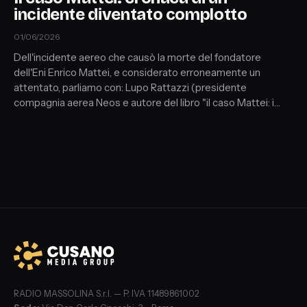
incidente diventato complotto
01/06/2026
Dell'incidente aereo che causò la morte del fondatore
dell'Eni Enrico Mattei, e considerato erroneamente un
attentato, parliamo con: Lupo Rattazzi (presidente
compagnia aerea Neos e autore del libro "il caso Mattei: i
fatti contro il mito"), Nicola Mariani (storico e coautore dello
stesso libro) e Antonio Bordoni (esperto sicurezza volo). In
primo piano un punto su Garlasco con Gianluca Spina (ex
commissario di Polizia).
RADIO MASSOLINA S.r.l. — P. IVA 11489861002