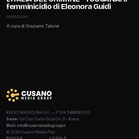
femminicidio di Eleonora Guidi
29/05/2026
A cura di Graziano Talone
RADIO MASSOLINA S.r.l. — P. IVA 11489861002
Sede:
Via Don Carlo Gnocchi, 3 – Roma
Mail:
info@cusanomediagroup.it
© 2026 Cusano Media Play
NAVIGA
LEGALE