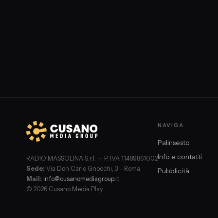
NAVIGA
Palinsesto
Info e contatti
RADIO MASSOLINA S.r.l. — P. IVA 11489861002
Sede:
Via Don Carlo Gnocchi, 3 – Roma
Pubblicità
Mail:
info@cusanomediagroup.it
© 2026 Cusano Media Play