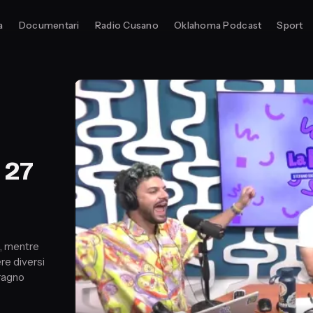
a
Documentari
Radio Cusano
Oklahoma Podcast
Sport
 27
a, mentre
re diversi
 ragno