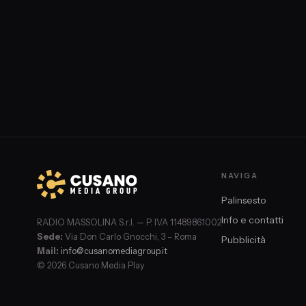
NAVIGA
Palinsesto
Info e contatti
RADIO MASSOLINA S.r.l. — P. IVA 11489861002
Sede:
Via Don Carlo Gnocchi, 3 – Roma
Pubblicità
Mail:
info@cusanomediagroup.it
© 2026 Cusano Media Play