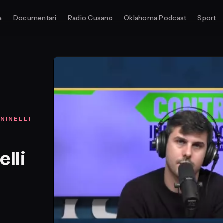
a
Documentari
Radio Cusano
Oklahoma Podcast
Sport
NINELLI
lli