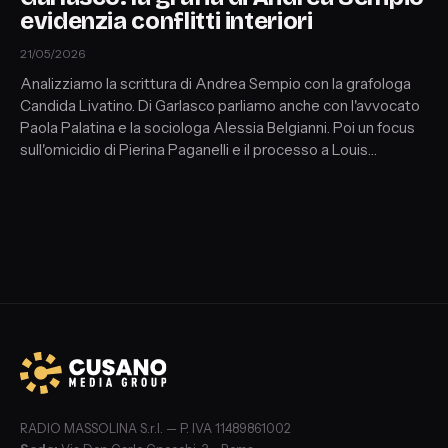
evidenzia conflitti interiori
21/05/2026
Analizziamo la scrittura di Andrea Sempio con la grafologa
Candida Livatino. Di Garlasco parliamo anche con l'avvocato
Paola Palatina e la sociologa Alessia Belgianni. Poi un focus
sull'omicidio di Pierina Paganelli e il processo a Louis
Dassilva. A seguire un approfondimento sul delitto Marta
Russo, ospite: Alice Mignani Vinci (criminologa e
pedagogista). In chiusura, il tema violenza di genere con
Cristiana Rossi (amministratrice giudiziaria)
RADIO MASSOLINA S.r.l. — P. IVA 11489861002