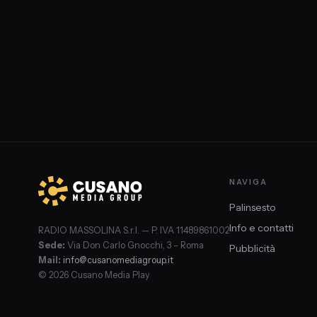
NAVIGA
Palinsesto
Info e contatti
RADIO MASSOLINA S.r.l. — P. IVA 11489861002
Sede:
Via Don Carlo Gnocchi, 3 – Roma
Pubblicità
Mail:
info@cusanomediagroup.it
© 2026 Cusano Media Play