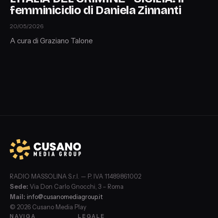
femminicidio di Daniela Zinnanti
20/05/2026
A cura di Graziano Talone
RADIO MASSOLINA S.r.l. — P. IVA 11489861002
Sede:
Via Don Carlo Gnocchi, 3 – Roma
Mail:
info@cusanomediagroup.it
© 2026 Cusano Media Play
NAVIGA
LEGALE