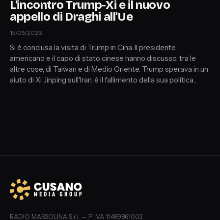
L'incontro Trump-Xi e il nuovo
appello di Draghi all'Ue
15/05/2026
Si è conclusa la visita di Trump in Cina. Il presidente
americano e il capo di stato cinese hanno discusso, tra le
altre cose, di Taiwan e di Medio Oriente. Trump sperava in un
aiuto di Xi Jinping sull'Iran, è il fallimento della sua politica
estera? Ad Aquisgrana invece Mario Draghi ha lanciato un
nuovo appello all'Ue
RADIO MASSOLINA S.r.l. — P. IVA 11489861002