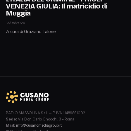
VENEZIA GIULIA: Il matricidio di
Muggia
13/05/2026
A cura di Graziano Talone
RADIO MASSOLINA S.r.l. — P. IVA 11489861002
Sede:
Via Don Carlo Gnocchi, 3 – Roma
Mail:
info@cusanomediagroup.it