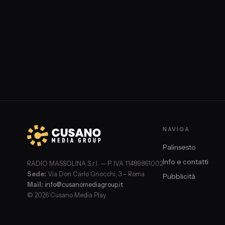
NAVIGA
Palinsesto
Info e contatti
RADIO MASSOLINA S.r.l. — P. IVA 11489861002
Sede:
Via Don Carlo Gnocchi, 3 – Roma
Pubblicità
Mail:
info@cusanomediagroup.it
© 2026 Cusano Media Play